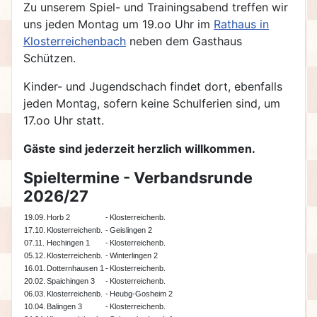
Zu unserem Spiel- und Trainingsabend treffen wir
uns jeden Montag um 19.oo Uhr im
Rathaus in
Klosterreichenbach
neben dem Gasthaus
Schützen.
Kinder- und Jugendschach findet dort, ebenfalls
jeden Montag, sofern keine Schulferien sind, um
17.oo Uhr statt.
Gäste sind jederzeit herzlich willkommen.
Spieltermine - Verbandsrunde
2026/27
19.09.
Horb 2
-
Klosterreichenb.
17.10.
Klosterreichenb.
-
Geislingen 2
07.11.
Hechingen 1
-
Klosterreichenb.
05.12.
Klosterreichenb.
-
Winterlingen 2
16.01.
Dotternhausen 1
-
Klosterreichenb.
20.02.
Spaichingen 3
-
Klosterreichenb.
06.03.
Klosterreichenb.
-
Heubg-Gosheim 2
10.04.
Balingen 3
-
Klosterreichenb.